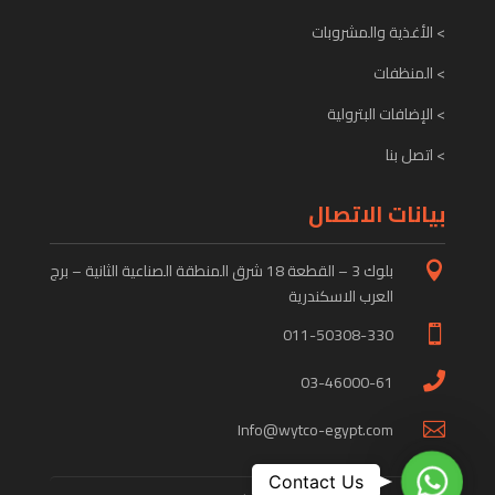
> الأغذية والمشروبات
> المنظفات
> الإضافات البترولية
> اتصل بنا
بيانات الاتصال
بلوك 3 – القطعة 18 شرق المنطقة الصناعية الثانية – برج

العرب الاسكندرية
011-50308-330

03-46000-61

Info@wytco-egypt.com

WhatsApp
Contact Us