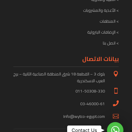
> الأغذية والمشروبات
> المنظفات
> الإضافات البترولية
> اتصل بنا
بيانات الاتصال
بلوك 3 – القطعة 18 شرق المنطقة الصناعية الثانية – برج

العرب الاسكندرية
011-50308-330

03-46000-61

Info@wytco-egypt.com

WhatsApp
Contact Us